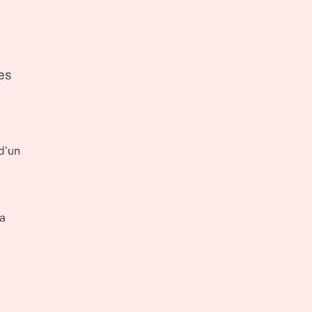
es
d’un
la