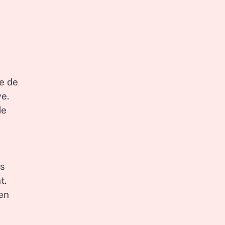
e de
e.
de
es
t.
en