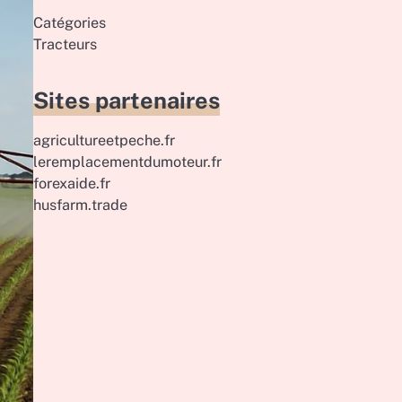
Catégories
Tracteurs
Sites partenaires
agricultureetpeche.fr
leremplacementdumoteur.fr
forexaide.fr
husfarm.trade