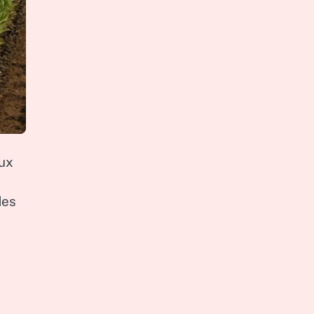
eux
es