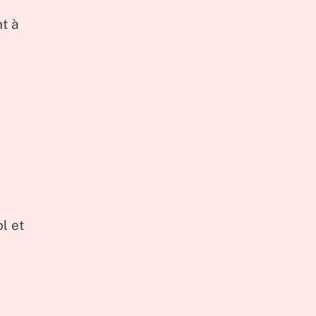
u
nt à
l et