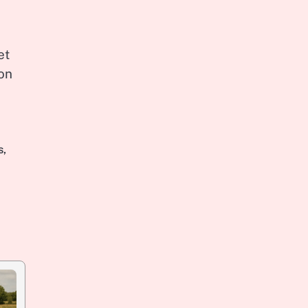
et
ion
s
,