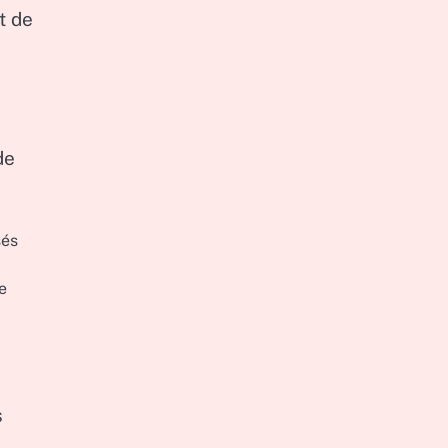
t de
de
sés
e
s