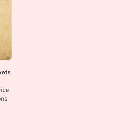
vets
vice
ons