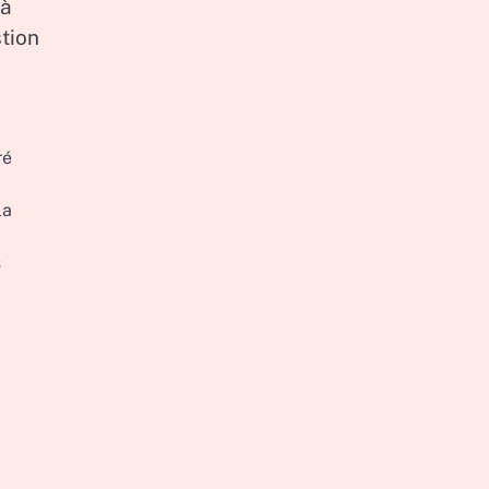
 à
tion
ré
la
s