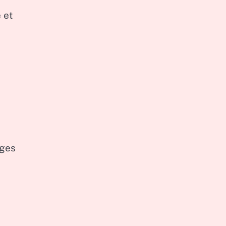
 et
ages