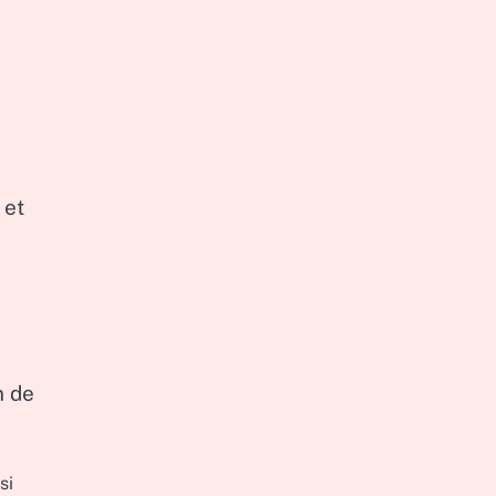
 et
n de
si