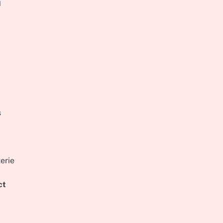
u
s
erie
ct