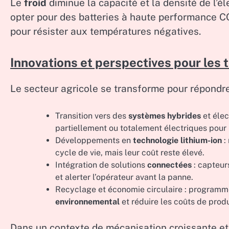
Le
froid
diminue la capacité et la densité de l’é
opter pour des batteries à haute performance 
pour résister aux températures négatives.
Innovations et perspectives pour les
Le secteur agricole se transforme pour répondr
Transition vers des
systèmes hybrides
et élec
partiellement ou totalement électriques pour le
Développements en
technologie lithium-ion
:
cycle de vie, mais leur coût reste élevé.
Intégration de solutions
connectées
: capteur
et alerter l’opérateur avant la panne.
Recyclage et économie circulaire : programmes
environnemental
et réduire les coûts de prod
Dans un contexte de mécanisation croissante et d