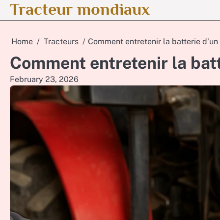
Tracteur mondiaux
Skip
to
content
Home
Tracteurs
Comment entretenir la batterie d’un
Comment entretenir la batt
February 23, 2026