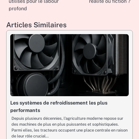
utilisés pour le labour
réalité ou fiction ?
navigation
profond
Articles Similaires
Les systèmes de refroidissement les plus
performants
Depuis plusieurs décennies, l’agriculture moderne repose sur
des machines de plus en plus puissantes et sophistiquées.
Parmi elles, les tracteurs occupent une place centrale en raison
de leur rôle crucial…