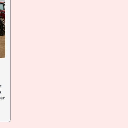
t
s
eur