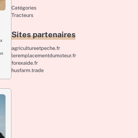
Catégories
Tracteurs
Sites partenaires
ux
s
agricultureetpeche.fr
on
leremplacementdumoteur.fr
forexaide.fr
husfarm.trade