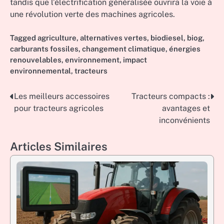
tandis que l’électrification généralisée ouvrira la voie à
une révolution verte des machines agricoles.
Tagged
agriculture
,
alternatives vertes
,
biodiesel
,
biog
,
carburants fossiles
,
changement climatique
,
énergies
renouvelables
,
environnement
,
impact
environnemental
,
tracteurs
Les meilleurs accessoires
Tracteurs compacts :
Post
pour tracteurs agricoles
avantages et
navigation
inconvénients
Articles Similaires