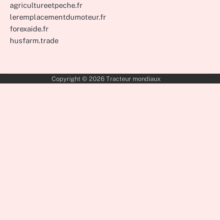
agricultureetpeche.fr
leremplacementdumoteur.fr
forexaide.fr
husfarm.trade
Copyright © 2026
Tracteur mondiaux