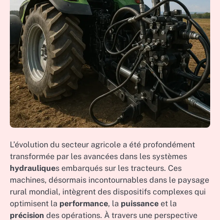
L’évolution du secteur agricole a été profondément
transformée par les avancées dans les systèmes
hydraulique
s embarqués sur les tracteurs. Ces
machines, désormais incontournables dans le paysage
rural mondial, intègrent des dispositifs complexes qui
optimisent la
performance
, la
puissance
et la
précision
des opérations. À travers une perspective