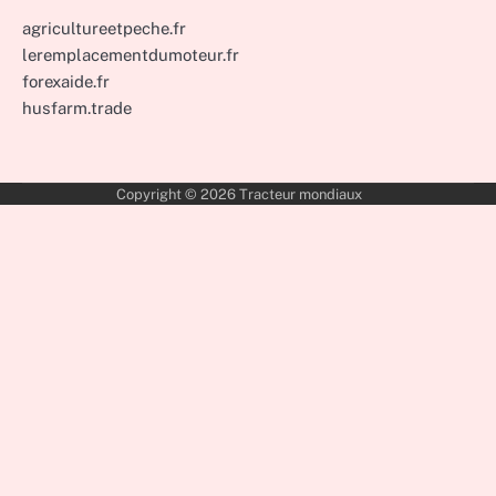
agricultureetpeche.fr
leremplacementdumoteur.fr
forexaide.fr
husfarm.trade
Copyright © 2026
Tracteur mondiaux