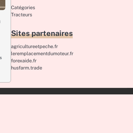
Catégories
Tracteurs
n
Sites partenaires
agricultureetpeche.fr
leremplacementdumoteur.fr
s
forexaide.fr
husfarm.trade