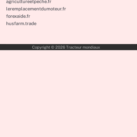
agricultureetpeche.fr
leremplacementdumoteur.fr
forexaide.fr
husfarm.trade
Copyright © 2026
Tracteur mondiaux