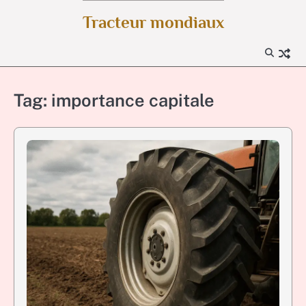
Skip
Tracteur mondiaux
to
content
Tag:
importance capitale