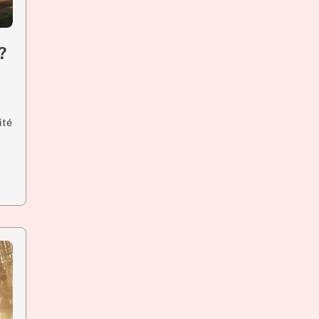
?
ité