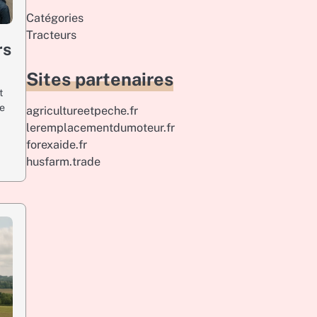
Catégories
Tracteurs
rs
Sites partenaires
t
ne
agricultureetpeche.fr
leremplacementdumoteur.fr
forexaide.fr
husfarm.trade